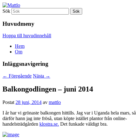
Sök
Mattlo
Huvudmeny
Hoppa till huvudinnehåll
Hem
Om
Inläggsnavigering
←
Föregående
Nästa
→
Balkongodlingen – juni 2014
Postat
28 juni, 2014
av
mattlo
I år har vi grönaste balkongen hittills. Jag var i Uganda hela mars, så
därför hann jag inte fröså, utan köpte istället plantor från online-
handelsträdgården
klostra.se.
Det funkade väldigt bra.