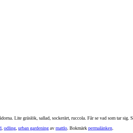
lådorna. Lite gräslök, sallad, sockerärt, ruccola. Får se vad som tar sig
d
,
odling
,
urban gardening
av
mattlo
. Bokmärk
permalänken
.