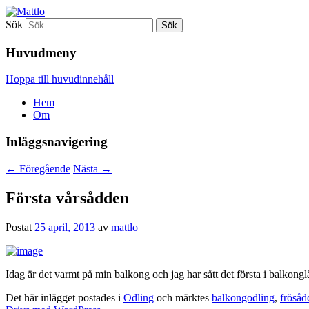
Sök
Mattlo
Huvudmeny
Hoppa till huvudinnehåll
Hem
Om
Inläggsnavigering
←
Föregående
Nästa
→
Första vårsådden
Postat
25 april, 2013
av
mattlo
Idag är det varmt på min balkong och jag har sått det första i balkong
Det här inlägget postades i
Odling
och märktes
balkongodling
,
frösåd