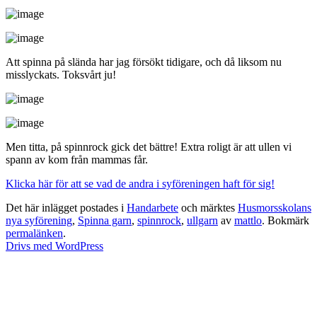
Att spinna på slända har jag försökt tidigare, och då liksom nu
misslyckats. Toksvårt ju!
Men titta, på spinnrock gick det bättre! Extra roligt är att ullen vi
spann av kom från mammas får.
Klicka här för att se vad de andra i syföreningen haft för sig!
Det här inlägget postades i
Handarbete
och märktes
Husmorsskolans
nya syförening
,
Spinna garn
,
spinnrock
,
ullgarn
av
mattlo
. Bokmärk
permalänken
.
Drivs med WordPress