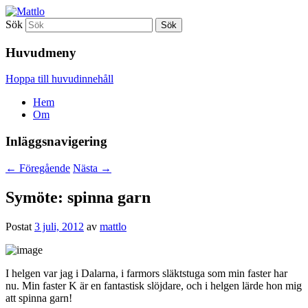
Sök
Mattlo
Huvudmeny
Hoppa till huvudinnehåll
Hem
Om
Inläggsnavigering
←
Föregående
Nästa
→
Symöte: spinna garn
Postat
3 juli, 2012
av
mattlo
I helgen var jag i Dalarna, i farmors släktstuga som min faster har
nu. Min faster K är en fantastisk slöjdare, och i helgen lärde hon mig
att spinna garn!