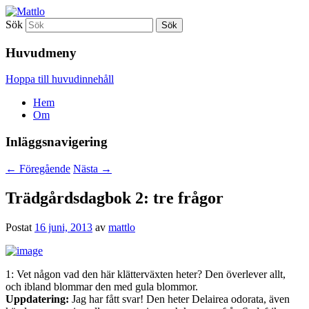
Sök
Mattlo
Huvudmeny
Hoppa till huvudinnehåll
Hem
Om
Inläggsnavigering
←
Föregående
Nästa
→
Trädgårdsdagbok 2: tre frågor
Postat
16 juni, 2013
av
mattlo
1: Vet någon vad den här klätterväxten heter? Den överlever allt,
och ibland blommar den med gula blommor.
Uppdatering:
Jag har fått svar! Den heter Delairea odorata, även