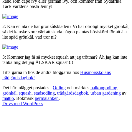
känd som cape ivy eller german ivy, och kommer från Sydafrika.
Tack världens bästa Jenny!
2: Kan en äta de här grönkålsbladen? Vi har otroligt mycket grönkål,
så det kanske vore värt att skada någon plantas höstskörd för att äta
lite späd grönkål, vad tror ni?
3: Kommer jag få så mycket squash att jag tröttnar? Åh jag kan inte
tänka mig det jag ÄLSKAR squash!!!
Titta gärna in hos de andra bloggarna hos
Husmorsskolans
trädgårdsdagbok!
Det här inlägget postades i
Odling
och märktes
balkongodling
,
grönkål
,
squash
,
stadsodling
,
trädgårdsdagbok
,
urban gardening
av
mattlo
. Bokmärk
permalänken
.
Drivs med WordPress