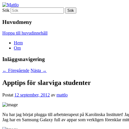
Sök
Mattlo
Huvudmeny
Hoppa till huvudinnehåll
Hem
Om
Inläggsnavigering
←
Föregående
Nästa
→
Apptips för slarviga studenter
Postat
12 september, 2012
av
mattlo
Nu har jag börjat plugga till arbetsterapeut på Karolinska Institutet! J
Jag har en Samsung Galaxy full av appar som verkligen förenklar mitt 