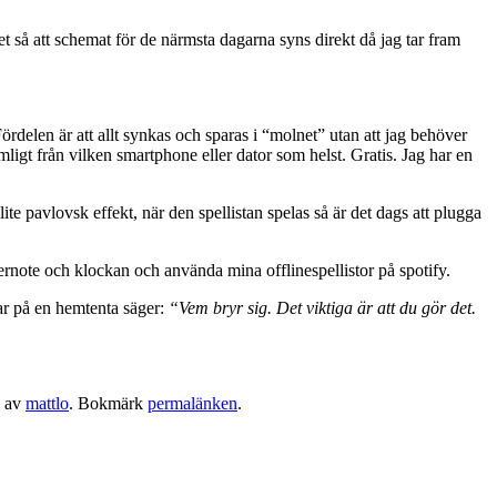
t så att schemat för de närmsta dagarna syns direkt då jag tar fram
Fördelen är att allt synkas och sparas i “molnet” utan att jag behöver
komligt från vilken smartphone eller dator som helst. Gratis. Jag har en
te pavlovsk effekt, när den spellistan spelas så är det dags att plugga
vernote och klockan och använda mina offlinespellistor på spotify.
ar på en hemtenta säger:
“Vem bryr sig. Det viktiga är att du gör det.
av
mattlo
. Bokmärk
permalänken
.