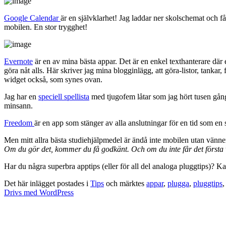
Google Calendar
är en självklarhet! Jag laddar ner skolschemat och f
mobilen. En stor trygghet!
Evernote
är en av mina bästa appar. Det är en enkel texthanterare där en
göra nåt alls. Här skriver jag mina blogginlägg, att göra-listor, tankar,
widget också, som synes ovan.
Jag har en
speciell spellista
med tjugofem låtar som jag hört tusen gångar
minsann.
Freedom
är en app som stänger av alla anslutningar för en tid som en 
Men mitt allra bästa studiehjälpmedel är ändå inte mobilen utan vänn
Om du gör det, kommer du få godkänt. Och om du inte får det första
Har du några superbra apptips (eller för all del analoga pluggtips)? Ka
Det här inlägget postades i
Tips
och märktes
appar
,
plugga
,
pluggtips
Drivs med WordPress