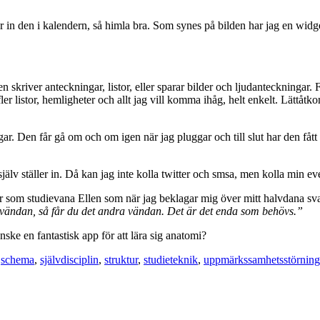
år in den i kalendern, så himla bra. Som synes på bilden har jag en widge
 skriver anteckningar, listor, eller sparar bilder och ljudanteckningar. 
 fler listor, hemligheter och allt jag vill komma ihåg, helt enkelt. Lättåt
. Den får gå om och om igen när jag pluggar och till slut har den fått li
själv ställer in. Då kan jag inte kolla twitter och smsa, men kolla min e
er som studievana Ellen som när jag beklagar mig över mitt halvdana sv
 vändan, så får du det andra vändan. Det är det enda som behövs.”
nske en fantastisk app för att lära sig anatomi?
,
schema
,
självdisciplin
,
struktur
,
studieteknik
,
uppmärkssamhetsstörning