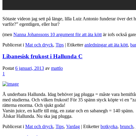
Sötaste videon jag sett på länge, lilla Luiz Antonio funderar över det
varför?” egentligen, eller hur?
(men
Nanna Johanssons 10 argument för att äta kött
är iofs också gan
Publicerat i
Mat och dryck
,
Tips
|
Etiketter
anledningar att äta kött
,
ba
Libanesisk frukost i Hallunda C
Postat
6 januari, 2013
av
mattlo
1
Å underbara Hallunda. Idag behöver jag plugga = måste vara hemifrån, 
med studierna. Och vilken frukost! För 35 spänn styck köpte vi en 
rätterna enorma. Och sjukt goda!
Varsin juice, en kaffe till mig, en zatar och en sabanegh = 140 spänn.
Älskar Hallunda. Nu ska jag plugga.
Publicerat i
Mat och dryck
,
Tips
,
Vardag
|
Etiketter
botkyrka
,
brunch
,