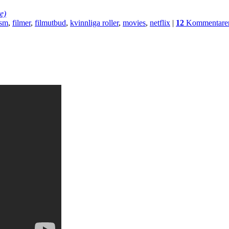
e)
ism
,
filmer
,
filmutbud
,
kvinnliga roller
,
movies
,
netflix
|
12
Kommentare