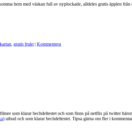
 komma hem med väskan full av nyplockade, alldeles gratis äpplen från 
tkartan
,
gratis frukt
|
Kommentera
 filmer som klarar bechdeltestet och som finns på netflix på twitter här
ka
) utbud och som klarar bechdeltestet. Tipsa gärna om fler i kommentare