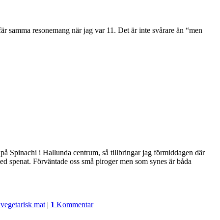
gefär samma resonemang när jag var 11. Det är inte svårare än “men
på Spinachi i Hallunda centrum, så tillbringar jag förmiddagen där
med spenat. Förväntade oss små piroger men som synes är båda
,
vegetarisk mat
|
1
Kommentar