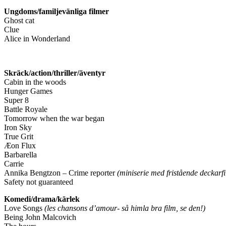
Ungdoms/familjevänliga filmer
Ghost cat
Clue
Alice in Wonderland
Skräck/action/thriller/äventyr
Cabin in the woods
Hunger Games
Super 8
Battle Royale
Tomorrow when the war began
Iron Sky
True Grit
Æon Flux
Barbarella
Carrie
Annika Bengtzon – Crime reporter
(miniserie med fristående deckarf
Safety not guaranteed
Komedi/drama/kärlek
Love Songs
(les chansons d’amour- så himla bra film, se den!)
Being John Malcovich