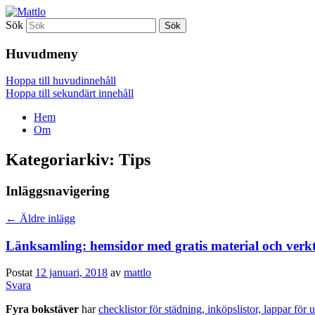
Sök
Mattlo
Huvudmeny
Hoppa till huvudinnehåll
Hoppa till sekundärt innehåll
Hem
Om
Kategoriarkiv:
Tips
Inläggsnavigering
←
Äldre inlägg
Länksamling: hemsidor med gratis material och verkt
Postat
12 januari, 2018
av
mattlo
Svara
Fyra bokstäver
har
checklistor för städning, inköpslistor, lappar fö