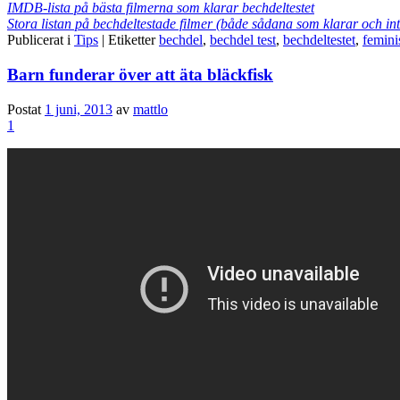
IMDB-lista på bästa filmerna som klarar bechdeltestet
Stora listan på bechdeltestade filmer (både sådana som klarar och int
Publicerat i
Tips
|
Etiketter
bechdel
,
bechdel test
,
bechdeltestet
,
femin
Barn funderar över att äta bläckfisk
Postat
1 juni, 2013
av
mattlo
1