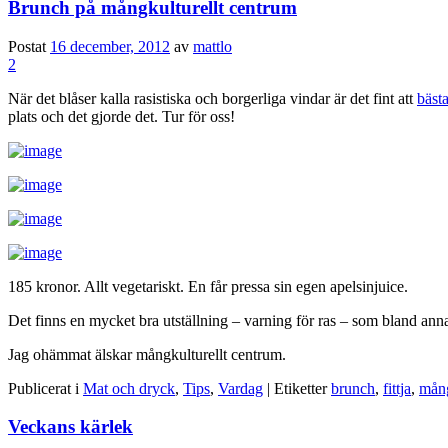
Brunch på mångkulturellt centrum
Postat
16 december, 2012
av
mattlo
2
När det blåser kalla rasistiska och borgerliga vindar är det fint att
bästa
plats och det gjorde det. Tur för oss!
185 kronor. Allt vegetariskt. En får pressa sin egen apelsinjuice.
Det finns en mycket bra utställning – varning för ras – som bland ann
Jag ohämmat älskar mångkulturellt centrum.
Publicerat i
Mat och dryck
,
Tips
,
Vardag
|
Etiketter
brunch
,
fittja
,
mång
Veckans kärlek