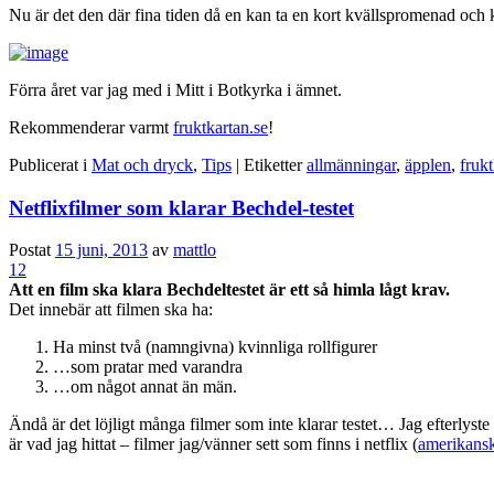
Nu är det den där fina tiden då en kan ta en kort kvällspromenad och
Förra året var jag med i Mitt i Botkyrka i ämnet.
Rekommenderar varmt
fruktkartan.se
!
Publicerat i
Mat och dryck
,
Tips
|
Etiketter
allmänningar
,
äpplen
,
fruk
Netflixfilmer som klarar Bechdel-testet
Postat
15 juni, 2013
av
mattlo
12
Att en film ska klara Bechdeltestet är ett så himla lågt krav.
Det innebär att filmen ska ha:
Ha minst två (namngivna) kvinnliga rollfigurer
…som pratar med varandra
…om något annat än män.
Ändå är det löjligt många filmer som inte klarar testet… Jag efterlyste
är vad jag hittat – filmer jag/vänner sett som finns i netflix (
amerikans