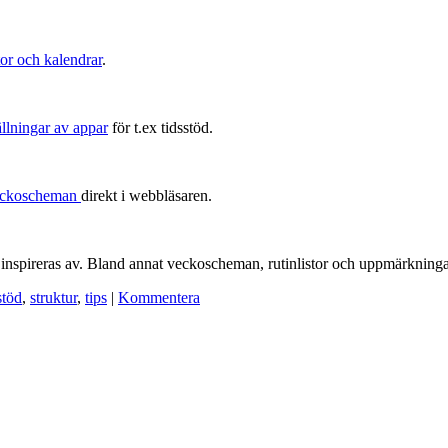
tor och kalendrar
.
llningar av appar
för t.ex tidsstöd.
veckoscheman
direkt i webbläsaren.
r inspireras av. Bland annat veckoscheman, rutinlistor och uppmärkning
stöd
,
struktur
,
tips
|
Kommentera