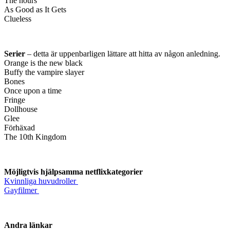
The hours
As Good as It Gets
Clueless
Serier
– detta är uppenbarligen lättare att hitta av någon anledning.
Orange is the new black
Buffy the vampire slayer
Bones
Once upon a time
Fringe
Dollhouse
Glee
Förhäxad
The 10th Kingdom
Möjligtvis hjälpsamma netflixkategorier
Kvinnliga huvudroller
Gayfilmer
Andra länkar