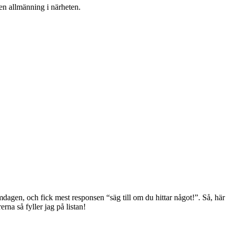
en allmänning i närheten.
omdagen, och fick mest responsen “säg till om du hittar något!”. Så, här
rna så fyller jag på listan!