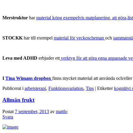
Merstruktur
har
material kring exempelvis matplanering, att göra-lis
STOCKK
har till exempel
material för veckoscheman
och
sammanstä
Leva med ADHD
erbjuder ett
verktyg för att göra egna anpassade 
I
Tina Wimans dropbox
finns mycket material att använda och/elle
Publicerat i
arbetsterapi
,
Funktionsvariation
,
Tips
|
Etiketter
kognitivt 
Allmän frukt
Postat
7 september, 2013
av
mattlo
Svara