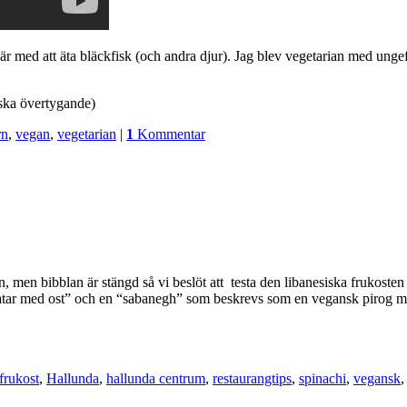
 här med att äta bläckfisk (och andra djur). Jag blev vegetarian med un
ska övertygande)
rn
,
vegan
,
vegetarian
|
1
Kommentar
men bibblan är stängd så vi beslöt att testa den libanesiska frukosten 
“zatar med ost” och en “sabanegh” som beskrevs som en vegansk pirog 
frukost
,
Hallunda
,
hallunda centrum
,
restaurangtips
,
spinachi
,
vegansk