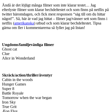
Ändå är det löjligt många filmer som inte klarar testet… Jag
efterlyste filmer som klarar bechdeltestet och som finns på netflix på
twitter häromdagen, och fick mest responsen “säg till om du hittar
något!”. Så, här är vad jag hittat – filmer jag/vänner sett som finns i
netflix (
amerikanska
) utbud och som klarar bechdeltestet. Tipsa
gärna om fler i kommentarerna så fyller jag på listan!
Ungdoms/familjevänliga filmer
Ghost cat
Clue
Alice in Wonderland
Skräck/action/thriller/äventyr
Cabin in the woods
Hunger Games
Super 8
Battle Royale
Tomorrow when the war began
Iron Sky
True Grit
Æon Flux