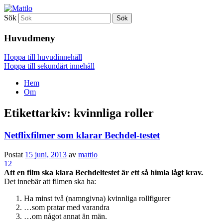
Sök
Mattlo
Huvudmeny
Hoppa till huvudinnehåll
Hoppa till sekundärt innehåll
Hem
Om
Etikettarkiv:
kvinnliga roller
Netflixfilmer som klarar Bechdel-testet
Postat
15 juni, 2013
av
mattlo
12
Att en film ska klara Bechdeltestet är ett så himla lågt krav.
Det innebär att filmen ska ha:
Ha minst två (namngivna) kvinnliga rollfigurer
…som pratar med varandra
…om något annat än män.