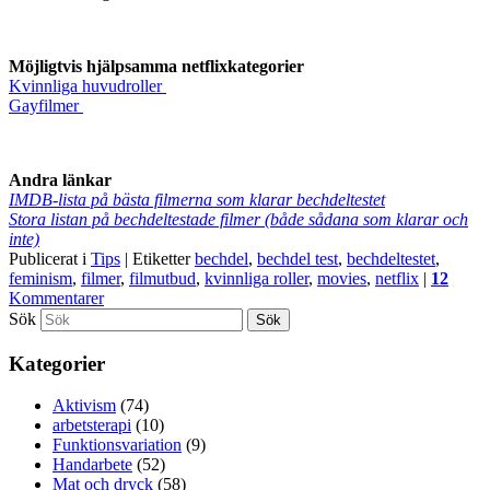
Möjligtvis hjälpsamma netflixkategorier
Kvinnliga huvudroller
Gayfilmer
Andra länkar
IMDB-lista på bästa filmerna som klarar bechdeltestet
Stora listan på bechdeltestade filmer (både sådana som klarar och
inte)
Publicerat i
Tips
|
Etiketter
bechdel
,
bechdel test
,
bechdeltestet
,
feminism
,
filmer
,
filmutbud
,
kvinnliga roller
,
movies
,
netflix
|
12
Kommentarer
Sök
Kategorier
Aktivism
(74)
arbetsterapi
(10)
Funktionsvariation
(9)
Handarbete
(52)
Mat och dryck
(58)