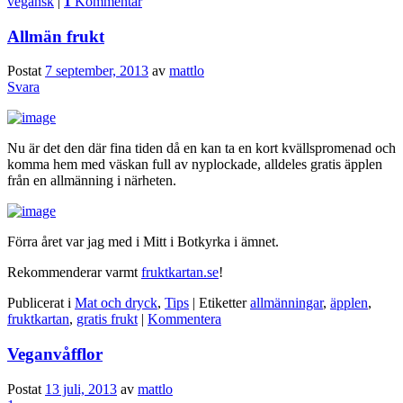
vegansk
|
1
Kommentar
Allmän frukt
Postat
7 september, 2013
av
mattlo
Svara
Nu är det den där fina tiden då en kan ta en kort kvällspromenad och
komma hem med väskan full av nyplockade, alldeles gratis äpplen
från en allmänning i närheten.
Förra året var jag med i Mitt i Botkyrka i ämnet.
Rekommenderar varmt
fruktkartan.se
!
Publicerat i
Mat och dryck
,
Tips
|
Etiketter
allmänningar
,
äpplen
,
fruktkartan
,
gratis frukt
|
Kommentera
Veganvåfflor
Postat
13 juli, 2013
av
mattlo