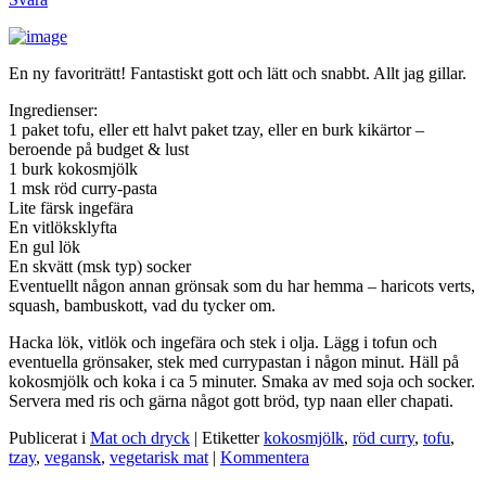
En ny favoriträtt! Fantastiskt gott och lätt och snabbt. Allt jag gillar.
Ingredienser:
1 paket tofu, eller ett halvt paket tzay, eller en burk kikärtor –
beroende på budget & lust
1 burk kokosmjölk
1 msk röd curry-pasta
Lite färsk ingefära
En vitlöksklyfta
En gul lök
En skvätt (msk typ) socker
Eventuellt någon annan grönsak som du har hemma – haricots verts,
squash, bambuskott, vad du tycker om.
Hacka lök, vitlök och ingefära och stek i olja. Lägg i tofun och
eventuella grönsaker, stek med currypastan i någon minut. Häll på
kokosmjölk och koka i ca 5 minuter. Smaka av med soja och socker.
Servera med ris och gärna något gott bröd, typ naan eller chapati.
Publicerat i
Mat och dryck
|
Etiketter
kokosmjölk
,
röd curry
,
tofu
,
tzay
,
vegansk
,
vegetarisk mat
|
Kommentera