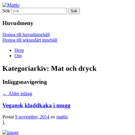
Sök
Mattlo
Huvudmeny
Hoppa till huvudinnehåll
Hoppa till sekundärt innehåll
Hem
Om
Kategoriarkiv:
Mat och dryck
Inläggsnavigering
←
Äldre inlägg
Vegansk kladdkaka i mugg
Postat
9 november, 2014
av
mattlo
1