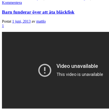
Kommentera
Barn funderar över att äta bläckfisk
Postat
1 juni, 2013
av
mattlo
1