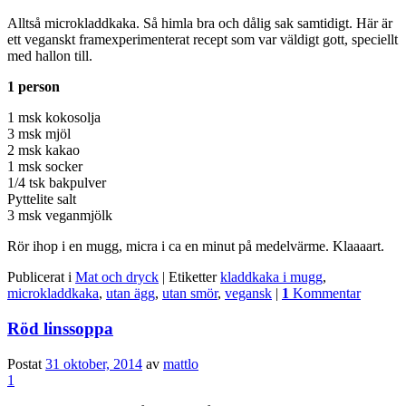
Alltså microkladdkaka. Så himla bra och dålig sak samtidigt. Här är
ett veganskt framexperimenterat recept som var väldigt gott, speciellt
med hallon till.
1 person
1 msk kokosolja
3 msk mjöl
2 msk kakao
1 msk socker
1/4 tsk bakpulver
Pyttelite salt
3 msk veganmjölk
Rör ihop i en mugg, micra i ca en minut på medelvärme. Klaaaart.
Publicerat i
Mat och dryck
|
Etiketter
kladdkaka i mugg
,
microkladdkaka
,
utan ägg
,
utan smör
,
vegansk
|
1
Kommentar
Röd linssoppa
Postat
31 oktober, 2014
av
mattlo
1