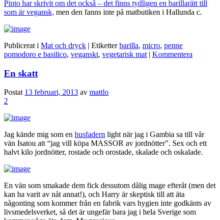
Pinto har skrivit om det också – det finns tydligen en barillarätt till
som är vegansk,
men den fanns inte på matbutiken i Hallunda c.
Publicerat i
Mat och dryck
|
Etiketter
barilla
,
micro
,
penne
pomodoro e basilico
,
veganskt
,
vegetarisk mat
|
Kommentera
En skatt
Postat
13 februari, 2013
av
mattlo
2
Jag kände mig som en
husfadern
light när jag i Gambia sa till vår
vän Isatou att “jag vill köpa MASSOR av jordnötter”. Sex och ett
halvt kilo jordnötter, rostade och orostade, skalade och oskalade.
En vän som smakade dem fick dessutom dålig mage efteråt (men det
kan ha varit av nåt annat!), och Harry är skeptisk till att äta
någonting som kommer från en fabrik vars hygien inte godkänts av
livsmedelsverket, så det är ungefär bara jag i hela Sverige som