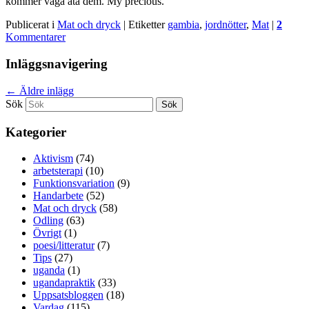
kommer våga äta dem. My precious.
Publicerat i
Mat och dryck
|
Etiketter
gambia
,
jordnötter
,
Mat
|
2
Kommentarer
Inläggsnavigering
←
Äldre inlägg
Sök
Kategorier
Aktivism
(74)
arbetsterapi
(10)
Funktionsvariation
(9)
Handarbete
(52)
Mat och dryck
(58)
Odling
(63)
Övrigt
(1)
poesi/litteratur
(7)
Tips
(27)
uganda
(1)
ugandapraktik
(33)
Uppsatsbloggen
(18)
Vardag
(115)