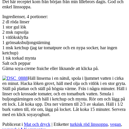
Det här receptet kom från början från min lillebrors dagis. God och
enkel linssoppa.
Ingredienser, 4 portioner:
2 dl röda linser
1 stor gul lök
2 msk rapsolja
1 vitlöksklyfta
1 grönsaksbuljongstärning
1 msk ketchup (jag tar tomatpure och en nypa socker, har ingen
ketchup)
1 tsk torkad mynta
Salt och peppar
Gärna soya-creme fraiche eller liknande att klicka på.
Häll linserna i en nätsil, spola i ljummet vatten i cirka
en minut. Hacka löken grovt, häll med olja och vitlök i en stor gryta.
Ställ på plattan och ställ på högsta värme. Fräs i några minuter. Häll i
linser och krossade tomater, och en tomatburk vatten. Smula i
buljongtärningen och häll i ketchup och mynta. Rör om och lägg på
ett lock. Låt koka upp. Dra ner värmen till 2/3 av skalan. Häll i 1/2
burk vatten till, rör om, lägg på locket. Låt koka 15 minuter. Servera
med en klick soyayoghurt.
Publicerat i
Mat och dryck
|
Etiketter
turkisk röd linssoppa
,
vegan
,