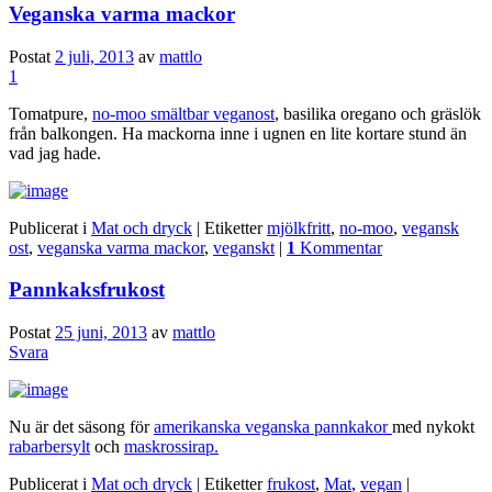
Veganska varma mackor
Postat
2 juli, 2013
av
mattlo
1
Tomatpure,
no-moo smältbar veganost
, basilika oregano och gräslök
från balkongen. Ha mackorna inne i ugnen en lite kortare stund än
vad jag hade.
Publicerat i
Mat och dryck
|
Etiketter
mjölkfritt
,
no-moo
,
vegansk
ost
,
veganska varma mackor
,
veganskt
|
1
Kommentar
Pannkaksfrukost
Postat
25 juni, 2013
av
mattlo
Svara
Nu är det säsong för
amerikanska veganska pannkakor
med nykokt
rabarbersylt
och
maskrossirap.
Publicerat i
Mat och dryck
|
Etiketter
frukost
,
Mat
,
vegan
|