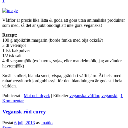
1
Våfflor är precis lika lätta & goda att göra utan animaliska produkter
som med, så det är sjukt onödigt att inte göra veganska!
Recept:
100 g mjölkfritt margarin (borde funka med olja också?)
3 dl vetemjöl
1 tsk bakpulver
1/2 tsk salt
4 dl veganmjölk (ex havre-, soja-, eller mandelmjölk, jag använder
havremjölk)
Smält smöret, blanda smet, vispa, grädda i våffeljärn. Ät helst med
rabarbersylt och jordgubbssylt för den blandningen är godast i hela
världen.
Publicerat i
Mat och dryck
|
Etiketter
veganska våfflor
,
veganskt
|
1
Kommentar
Vegansk röd curry
Postat
6 juli, 2013
av
mattlo
Svara