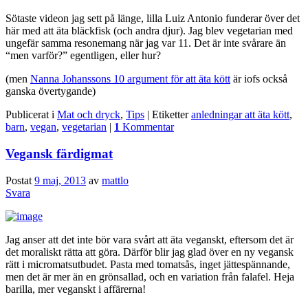
Sötaste videon jag sett på länge, lilla Luiz Antonio funderar över det
här med att äta bläckfisk (och andra djur). Jag blev vegetarian med
ungefär samma resonemang när jag var 11. Det är inte svårare än
“men varför?” egentligen, eller hur?
(men
Nanna Johanssons 10 argument för att äta kött
är iofs också
ganska övertygande)
Publicerat i
Mat och dryck
,
Tips
|
Etiketter
anledningar att äta kött
,
barn
,
vegan
,
vegetarian
|
1
Kommentar
Vegansk färdigmat
Postat
9 maj, 2013
av
mattlo
Svara
Jag anser att det inte bör vara svårt att äta veganskt, eftersom det är
det moraliskt rätta att göra. Därför blir jag glad över en ny vegansk
rätt i micromatsutbudet. Pasta med tomatsås, inget jättespännande,
men det är mer än en grönsallad, och en variation från falafel. Heja
barilla, mer veganskt i affärerna!