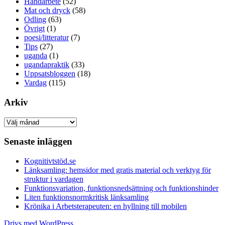
Handarbete
(52)
Mat och dryck
(58)
Odling
(63)
Övrigt
(1)
poesi/litteratur
(7)
Tips
(27)
uganda
(1)
ugandapraktik
(33)
Uppsatsbloggen
(18)
Vardag
(115)
Arkiv
Arkiv
Senaste inläggen
Kognitivtstöd.se
Länksamling: hemsidor med gratis material och verktyg för
struktur i vardagen
Funktionsvariation, funktionsnedsättning och funktionshinder
Liten funktionsnormkritisk länksamling
Krönika i Arbetsterapeuten: en hyllning till mobilen
Drivs med WordPress