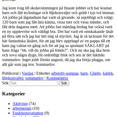
Jag kom iväg till skolavslutningen på finaste jobbet och har kramat
barn och fått teckningar och liljekonvaljer och gråtit i typ två timmar.
Att jobba på lågstadium har varit så givande, så asjobbigt och roligt.
120 barn som jag fått lära känna, vissa mer och vissa mindre, och
fått dela dagarna med. Att jobba fast måndag-fredag har också varit
en ny upplevelse och väldigt bra. Det har varit ett omskakande läsår
på flera sätt och jag har lärt mig så mycket. Jag är så tacksam för det
här fantastiska läsåret, för att jag blev uppringd av en pappa till ett
barn jag vaktat en gång och för att jag sa spontant SÅKLART på
hans fråga “öh, vill du jobba på fritids?”. Och nu ska jag åka hem
och sova några dygn, bli ordentligt frisk och sen är det faktiskt
sommarlov. Inget jobb förrän augusti, då jag ska börja plugga, om
allt går som jag tror. Sommarlov.
Publicerat i
Vardag
|
Etiketter
arbetsfri sommar
,
barn
,
Glädje
,
kärlek
,
liljekonvaljer
,
sommarlov
|
Kommentera
Sök
Kategorier
Aktivism
(74)
arbetsterapi
(10)
Funktionsvariation
(9)