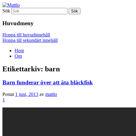
Sök
Mattlo
Huvudmeny
Hoppa till huvudinnehåll
Hoppa till sekundärt innehåll
Hem
Om
Etikettarkiv:
barn
Barn funderar över att äta bläckfisk
Postat
1 juni, 2013
av
mattlo
1