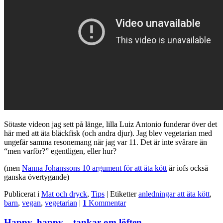
Sötaste videon jag sett på länge, lilla Luiz Antonio funderar över det
här med att äta bläckfisk (och andra djur). Jag blev vegetarian med
ungefär samma resonemang när jag var 11. Det är inte svårare än
“men varför?” egentligen, eller hur?
(men
Nanna Johanssons 10 argument för att äta kött
är iofs också
ganska övertygande)
Publicerat i
Mat och dryck
,
Tips
|
Etiketter
anledningar att äta kött
,
barn
,
vegan
,
vegetarian
|
1
Kommentar
Happy, happy – tankar om löften