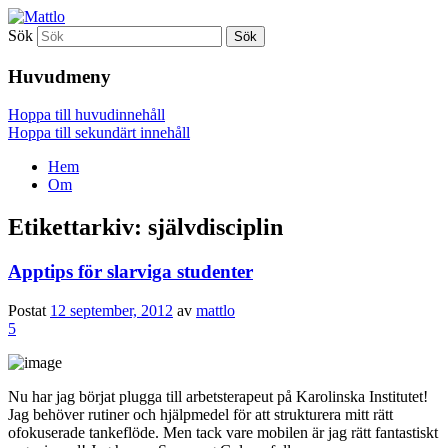
Sök
Mattlo
Huvudmeny
Hoppa till huvudinnehåll
Hoppa till sekundärt innehåll
Hem
Om
Etikettarkiv:
självdisciplin
Apptips för slarviga studenter
Postat
12 september, 2012
av
mattlo
5
Nu har jag börjat plugga till arbetsterapeut på Karolinska Institutet!
Jag behöver rutiner och hjälpmedel för att strukturera mitt rätt
ofokuserade tankeflöde. Men tack vare mobilen är jag rätt fantastiskt