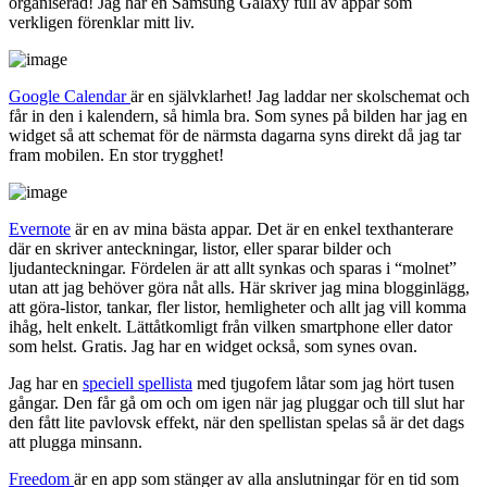
organiserad! Jag har en Samsung Galaxy full av appar som
verkligen förenklar mitt liv.
Google Calendar
är en självklarhet! Jag laddar ner skolschemat och
får in den i kalendern, så himla bra. Som synes på bilden har jag en
widget så att schemat för de närmsta dagarna syns direkt då jag tar
fram mobilen. En stor trygghet!
Evernote
är en av mina bästa appar. Det är en enkel texthanterare
där en skriver anteckningar, listor, eller sparar bilder och
ljudanteckningar. Fördelen är att allt synkas och sparas i “molnet”
utan att jag behöver göra nåt alls. Här skriver jag mina blogginlägg,
att göra-listor, tankar, fler listor, hemligheter och allt jag vill komma
ihåg, helt enkelt. Lättåtkomligt från vilken smartphone eller dator
som helst. Gratis. Jag har en widget också, som synes ovan.
Jag har en
speciell spellista
med tjugofem låtar som jag hört tusen
gångar. Den får gå om och om igen när jag pluggar och till slut har
den fått lite pavlovsk effekt, när den spellistan spelas så är det dags
att plugga minsann.
Freedom
är en app som stänger av alla anslutningar för en tid som