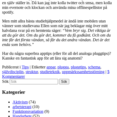
en själv ställer in. Då kan jag inte kolla twitter och smsa, men kolla
min evernote och klockan och använda mina offlinespellistor på
spotify.
Men mitt allra bästa studiehjälpmedel är ändå inte mobilen utan
vänner som studievana Ellen som när jag beklagar mig över mitt
halvdana svar på en hemtenta säger:
“Vem bryr sig. Det viktiga är
att du gör det. Om du gör det, kommer du få godkänt. Och om du
inte får det första vändan, så får du det andra vändan. Det är det
enda som behövs.”
Har du några superbra apptips (eller för all del analoga pluggtips)?
Kanske en fantastisk app för att lära sig anatomi?
Publicerat i
Tips
|
Etiketter
appar
,
plugga
,
pluggtips
,
schema
,
självdisciplin
,
struktur
,
studieteknik
,
uppmärkssamhetsstörning
|
5
Kommentarer
Sök
Kategorier
Aktivism
(74)
arbetsterapi
(10)
Funktionsvariation
(9)
Handarbete
(52)