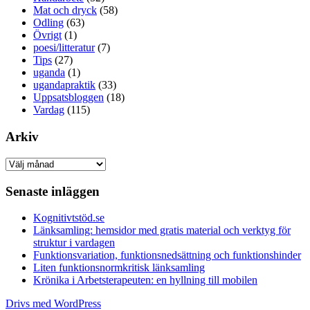
Mat och dryck
(58)
Odling
(63)
Övrigt
(1)
poesi/litteratur
(7)
Tips
(27)
uganda
(1)
ugandapraktik
(33)
Uppsatsbloggen
(18)
Vardag
(115)
Arkiv
Arkiv
Senaste inläggen
Kognitivtstöd.se
Länksamling: hemsidor med gratis material och verktyg för
struktur i vardagen
Funktionsvariation, funktionsnedsättning och funktionshinder
Liten funktionsnormkritisk länksamling
Krönika i Arbetsterapeuten: en hyllning till mobilen
Drivs med WordPress