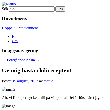
Sök
Mattlo
Huvudmeny
Hoppa till huvudinnehåll
Hem
Om
Inläggsnavigering
←
Föregående
Nästa
→
Ge mig bästa chilirecepten!
Postat
15 augusti, 2012
av
mattlo
Åh, vi får supermycket chili på vår planta! Det är första året jag odla