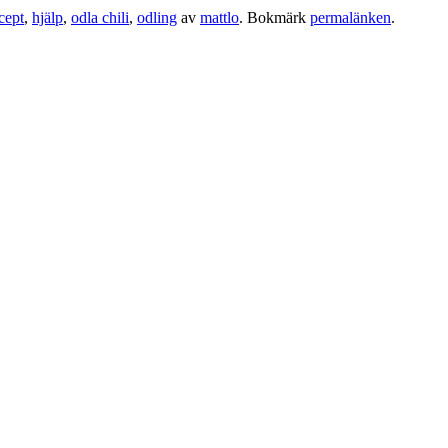
ecept
,
hjälp
,
odla chili
,
odling
av
mattlo
. Bokmärk
permalänken
.