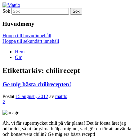
Sök
Mattlo
Huvudmeny
Hoppa till huvudinnehåll
Hoppa till sekundärt innehåll
Hem
Om
Etikettarkiv:
chilirecept
Ge mig bästa chilirecepten!
Postat
15 augusti, 2012
av
mattlo
2
Åh, vi får supermycket chili på vår planta! Det är första året jag
odlar det, så ni får gärna hjälpa mig nu, vad gör en för att använda
och konservera chilin? Ge mig era bästa recept!