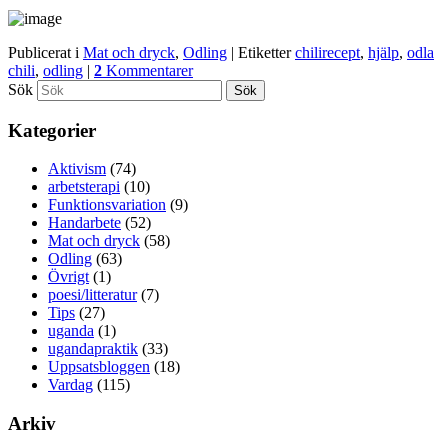
Publicerat i
Mat och dryck
,
Odling
|
Etiketter
chilirecept
,
hjälp
,
odla
chili
,
odling
|
2
Kommentarer
Sök
Kategorier
Aktivism
(74)
arbetsterapi
(10)
Funktionsvariation
(9)
Handarbete
(52)
Mat och dryck
(58)
Odling
(63)
Övrigt
(1)
poesi/litteratur
(7)
Tips
(27)
uganda
(1)
ugandapraktik
(33)
Uppsatsbloggen
(18)
Vardag
(115)
Arkiv