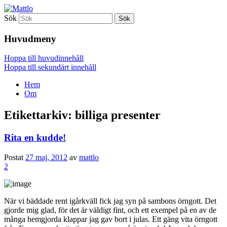
Sök
Mattlo
Huvudmeny
Hoppa till huvudinnehåll
Hoppa till sekundärt innehåll
Hem
Om
Etikettarkiv:
billiga presenter
Rita en kudde!
Postat
27 maj, 2012
av
mattlo
2
När vi bäddade rent igårkväll fick jag syn på sambons örngott. Det
gjorde mig glad, för det är väldigt fint, och ett exempel på en av de
många hemgjorda klappar jag gav bort i julas. Ett gäng vita örngott