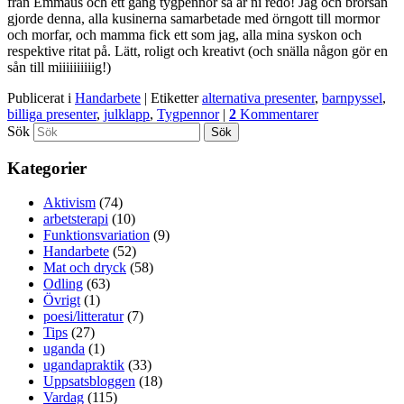
från Emmaus och ett gäng tygpennor så är ni redo! Jag och brorsan
gjorde denna, alla kusinerna samarbetade med örngott till mormor
och morfar, och mamma fick ett som jag, alla mina syskon och
respektive ritat på. Lätt, roligt och kreativt (och snälla någon gör en
sån till miiiiiiiiiig!)
Publicerat i
Handarbete
|
Etiketter
alternativa presenter
,
barnpyssel
,
billiga presenter
,
julklapp
,
Tygpennor
|
2
Kommentarer
Sök
Kategorier
Aktivism
(74)
arbetsterapi
(10)
Funktionsvariation
(9)
Handarbete
(52)
Mat och dryck
(58)
Odling
(63)
Övrigt
(1)
poesi/litteratur
(7)
Tips
(27)
uganda
(1)
ugandapraktik
(33)
Uppsatsbloggen
(18)
Vardag
(115)