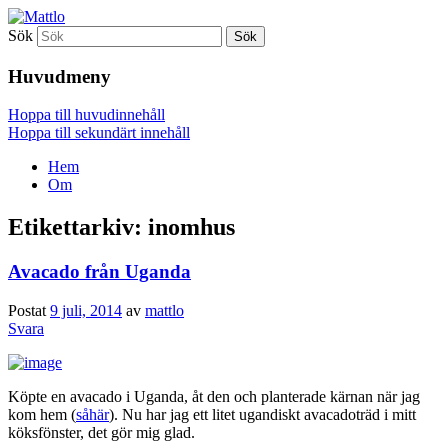
Sök
Mattlo
Huvudmeny
Hoppa till huvudinnehåll
Hoppa till sekundärt innehåll
Hem
Om
Etikettarkiv:
inomhus
Avacado från Uganda
Postat
9 juli, 2014
av
mattlo
Svara
Köpte en avacado i Uganda, åt den och planterade kärnan när jag
kom hem (
såhär
). Nu har jag ett litet ugandiskt avacadoträd i mitt
köksfönster, det gör mig glad.