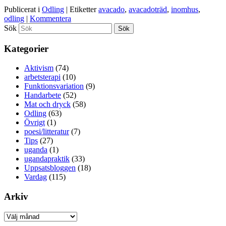
Publicerat i
Odling
|
Etiketter
avacado
,
avacadoträd
,
inomhus
,
odling
|
Kommentera
Sök
Kategorier
Aktivism
(74)
arbetsterapi
(10)
Funktionsvariation
(9)
Handarbete
(52)
Mat och dryck
(58)
Odling
(63)
Övrigt
(1)
poesi/litteratur
(7)
Tips
(27)
uganda
(1)
ugandapraktik
(33)
Uppsatsbloggen
(18)
Vardag
(115)
Arkiv
Arkiv