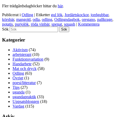
Fler trädgårdsdagböcker hittar du
här
.
Publicerat i
Odling
|
Etiketter
gul lök
,
Jordärtskockor
,
jordgubbar
,
körsbär
,
mangold
,
odla
,
odling
,
Odlingsdagbok
,
oregano
,
pallkrage
,
potatis
,
purjolök
,
röda vinbär
,
spenat
,
squash
|
Kommentera
Sök
Kategorier
Aktivism
(74)
arbetsterapi
(10)
Funktionsvariation
(9)
Handarbete
(52)
Mat och dryck
(58)
Odling
(63)
Övrigt
(1)
poesi/litteratur
(7)
Tips
(27)
uganda
(1)
ugandapraktik
(33)
Uppsatsbloggen
(18)
Vardag
(115)
Arkiv