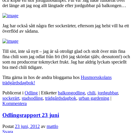
och köpte en stor jordgubbsampel. Fin va! Jag hade funderat över
det länge att jag nog allt längtade efter jordgubbar på balkongen…
Jag har också sått några fler sockerärter, eftersom jag helst vill ha ett
överflöd av sådana.
Till sist, inte så nytt – jag är så otroligt glad och stolt över min fina
fina chili som jag odlat från frö (frö jag skördat själv, dessutom!) och
som nu producerar tokmycket frukt. Jag har aldrig lyckats speciellt
bra med chili tidigare.
Titta gärna in hos de andra bloggarna hos
Husmorsskolans
trädgårdsdagbok!
Publicerat i
Odling
|
Etiketter
balkongodling
,
chili
,
jordgubbar
,
sockerärt
,
stadsodling
,
trädgårdsdagbok
,
urban gardening
|
Kommentera
Odlingsrapport 23 juni
Postat
23 juni, 2012
av
mattlo
Svara