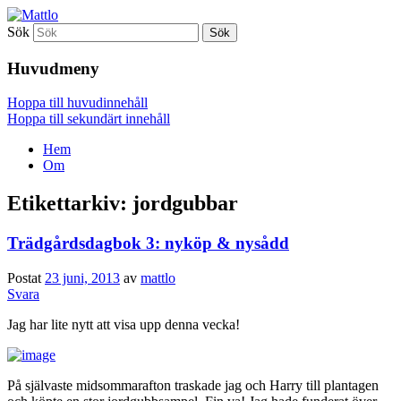
Sök
Mattlo
Huvudmeny
Hoppa till huvudinnehåll
Hoppa till sekundärt innehåll
Hem
Om
Etikettarkiv:
jordgubbar
Trädgårdsdagbok 3: nyköp & nysådd
Postat
23 juni, 2013
av
mattlo
Svara
Jag har lite nytt att visa upp denna vecka!
På självaste midsommarafton traskade jag och Harry till plantagen