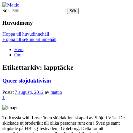
Sök
Mattlo
Huvudmeny
Hoppa till huvudinnehåll
Hoppa till sekundärt innehåll
Hem
Om
Etikettarkiv:
lapptäcke
Queer slöjdaktivism
Postat
7 augusti, 2012
av
mattlo
1
To Russia with Love är en slöjdaktion skapad av Slöjd i Väst. De
skickade ut broderikit till olika personer runt om i Sverige samt
slöjdade på HBTQ-festivalen i Göteborg. Detta för att