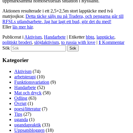
uppmärksamma homosexuellas situation i Ryssland.
Aktionen resulterade i ett 2,5×2,5m stort lapptäcke med två
matrjosjkor.
Detta täcke säljs nu på Tradera, och pengarna går till
RFSLs utlandsarbete. Jag har lagt ett bud, gör det du med!
Eller
läs mer här
.
Publicerat i
Aktivism
,
Handarbete
|
Etiketter
hbtq
,
lapptäcke
,
politiskt broderi
,
slöjdaktivism
,
to russia with love
|
1
Kommentar
Sök
Kategorier
Aktivism
(74)
arbetsterapi
(10)
Funktionsvariation
(9)
Handarbete
(52)
Mat och dryck
(58)
Odling
(63)
Övrigt
(1)
poesi/litteratur
(7)
Tips
(27)
uganda
(1)
ugandapraktik
(33)
Uppsatsbloggen
(18)