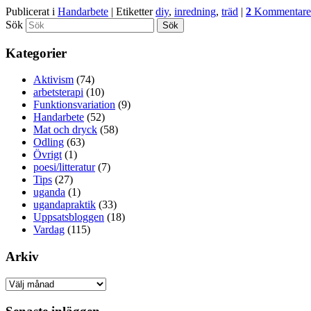
Publicerat i
Handarbete
|
Etiketter
diy
,
inredning
,
träd
|
2
Kommentare
Sök
Kategorier
Aktivism
(74)
arbetsterapi
(10)
Funktionsvariation
(9)
Handarbete
(52)
Mat och dryck
(58)
Odling
(63)
Övrigt
(1)
poesi/litteratur
(7)
Tips
(27)
uganda
(1)
ugandapraktik
(33)
Uppsatsbloggen
(18)
Vardag
(115)
Arkiv
Arkiv