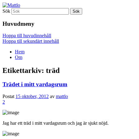
Sök
Mattlo
Huvudmeny
Hoppa till huvudinnehåll
Hoppa till sekundärt innehåll
Hem
Om
Etikettarkiv:
träd
Trädet i mitt vardagsrum
Postat
15 oktober, 2012
av
mattlo
2
Jag har ett träd i mitt vardagsrum och jag är sjukt nöjd.