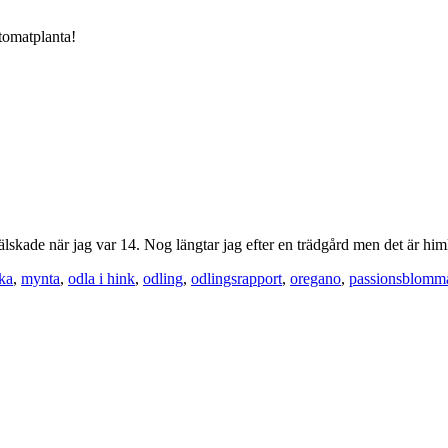
tomatplanta!
 älskade när jag var 14. Nog längtar jag efter en trädgård men det är h
ka
,
mynta
,
odla i hink
,
odling
,
odlingsrapport
,
oregano
,
passionsblomm