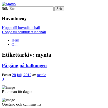
Sök
Mattlo
Huvudmeny
Hoppa till huvudinnehåll
Hoppa till sekundärt innehåll
Hem
Om
Etikettarkiv:
mynta
På gång på balkongen
Postat
28 juli, 2012
av
mattlo
3
Blomman för dagen
Oregano och kungsmynta