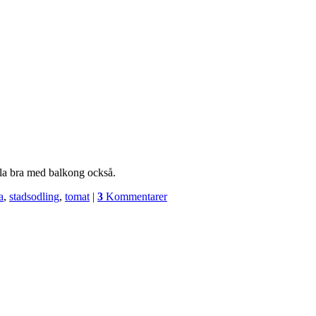
imla bra med balkong också.
a
,
stadsodling
,
tomat
|
3
Kommentarer