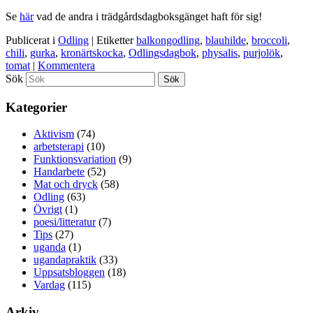
Se
här
vad de andra i trädgårdsdagboksgänget haft för sig!
Publicerat i
Odling
|
Etiketter
balkongodling
,
blauhilde
,
broccoli
,
chili
,
gurka
,
kronärtskocka
,
Odlingsdagbok
,
physalis
,
purjolök
,
tomat
|
Kommentera
Sök
Kategorier
Aktivism
(74)
arbetsterapi
(10)
Funktionsvariation
(9)
Handarbete
(52)
Mat och dryck
(58)
Odling
(63)
Övrigt
(1)
poesi/litteratur
(7)
Tips
(27)
uganda
(1)
ugandapraktik
(33)
Uppsatsbloggen
(18)
Vardag
(115)
Arkiv