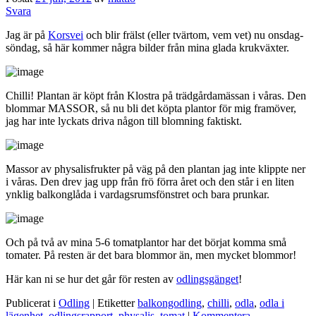
Svara
Jag är på
Korsvei
och blir frälst (eller tvärtom, vem vet) nu onsdag-
söndag, så här kommer några bilder från mina glada krukväxter.
Chilli! Plantan är köpt från Klostra på trädgårdamässan i våras. Den
blommar MASSOR, så nu bli det köpta plantor för mig framöver,
jag har inte lyckats driva någon till blomning faktiskt.
Massor av physalisfrukter på väg på den plantan jag inte klippte ner
i våras. Den drev jag upp från frö förra året och den står i en liten
ynklig balkonglåda i vardagsrumsfönstret och bara prunkar.
Och på två av mina 5-6 tomatplantor har det börjat komma små
tomater. På resten är det bara blommor än, men mycket blommor!
Här kan ni se hur det går för resten av
odlingsgänget
!
Publicerat i
Odling
|
Etiketter
balkongodling
,
chilli
,
odla
,
odla i
lägenhet
,
odlingsrapport
,
physalis
,
tomat
|
Kommentera