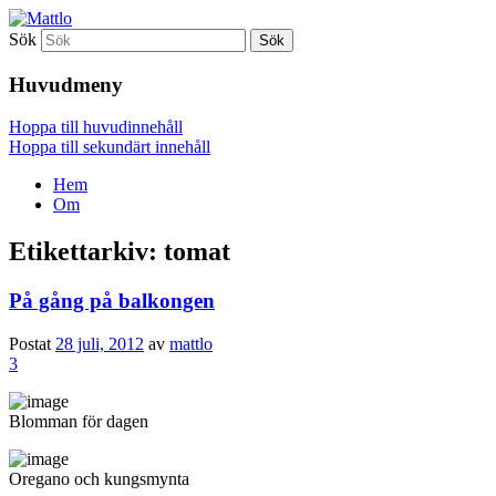
Sök
Mattlo
Huvudmeny
Hoppa till huvudinnehåll
Hoppa till sekundärt innehåll
Hem
Om
Etikettarkiv:
tomat
På gång på balkongen
Postat
28 juli, 2012
av
mattlo
3
Blomman för dagen
Oregano och kungsmynta