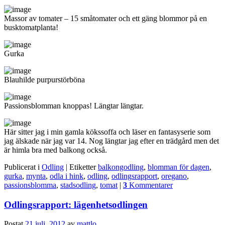
Massor av tomater – 15 småtomater och ett gäng blommor på en
busktomatplanta!
Gurka
Blauhilde purpurstörböna
Passionsblomman knoppas! Längtar längtar.
Här sitter jag i min gamla kökssoffa och läser en fantasyserie som
jag älskade när jag var 14. Nog längtar jag efter en trädgård men det
är himla bra med balkong också.
Publicerat i
Odling
|
Etiketter
balkongodling
,
blomman för dagen
,
gurka
,
mynta
,
odla i hink
,
odling
,
odlingsrapport
,
oregano
,
passionsblomma
,
stadsodling
,
tomat
|
3
Kommentarer
Odlingsrapport: lägenhetsodlingen
Postat
21 juli, 2012
av
mattlo