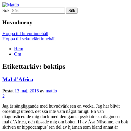
Sök
Mattlo
Huvudmeny
Hoppa till huvudinnehåll
Hoppa till sekundärt innehåll
Hem
Om
Etikettarkiv:
boktips
Mal d’Africa
Postat
13 maj, 2015
av
mattlo
2
Jag är sängliggande med huvudvärk sen en vecka. Jag har blivit
ordentligt utredd, det ska inte vara något farligt. En vän
diagnosticerade mig dock med den gamla psykiatriska diagnosen
mal d’Africa, och tipsade mig om boken H av Åsa Nilsonne, en bok
skriven ur hippocampus’ (en del av hjärnan som bland annat är