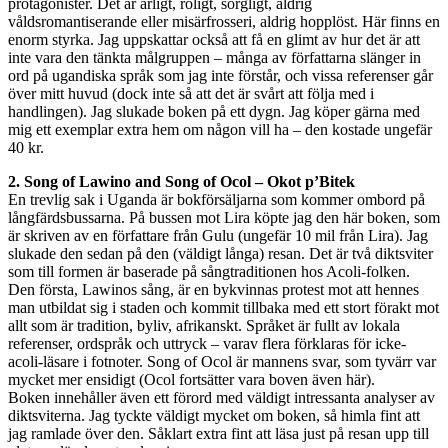
protagonister. Det är ärligt, roligt, sorgligt, aldrig
våldsromantiserande eller misärfrosseri, aldrig hopplöst. Här finns en
enorm styrka. Jag uppskattar också att få en glimt av hur det är att
inte vara den tänkta målgruppen – många av författarna slänger in
ord på ugandiska språk som jag inte förstår, och vissa referenser går
över mitt huvud (dock inte så att det är svårt att följa med i
handlingen). Jag slukade boken på ett dygn. Jag köper gärna med
mig ett exemplar extra hem om någon vill ha – den kostade ungefär
40 kr.
2. Song of Lawino and Song of Ocol – Okot p’Bitek
En trevlig sak i Uganda är bokförsäljarna som kommer ombord på
långfärdsbussarna. På bussen mot Lira köpte jag den här boken, som
är skriven av en författare från Gulu (ungefär 10 mil från Lira). Jag
slukade den sedan på den (väldigt långa) resan. Det är två diktsviter
som till formen är baserade på sångtraditionen hos Acoli-folken.
Den första, Lawinos sång, är en bykvinnas protest mot att hennes
man utbildat sig i staden och kommit tillbaka med ett stort förakt mot
allt som är tradition, byliv, afrikanskt. Språket är fullt av lokala
referenser, ordspråk och uttryck – varav flera förklaras för icke-
acoli-läsare i fotnoter. Song of Ocol är mannens svar, som tyvärr var
mycket mer ensidigt (Ocol fortsätter vara boven även här).
Boken innehåller även ett förord med väldigt intressanta analyser av
diktsviterna. Jag tyckte väldigt mycket om boken, så himla fint att
jag ramlade över den. Såklart extra fint att läsa just på resan upp till