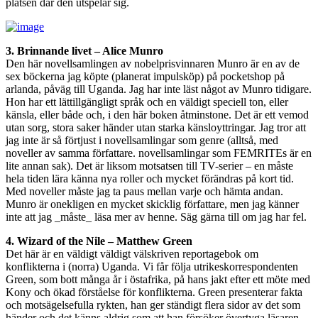
platsen där den utspelar sig.
3. Brinnande livet – Alice Munro
Den här novellsamlingen av nobelprisvinnaren Munro är en av de
sex böckerna jag köpte (planerat impulsköp) på pocketshop på
arlanda, påväg till Uganda. Jag har inte läst något av Munro tidigare.
Hon har ett lättillgängligt språk och en väldigt speciell ton, eller
känsla, eller både och, i den här boken åtminstone. Det är ett vemod
utan sorg, stora saker händer utan starka känsloyttringar. Jag tror att
jag inte är så förtjust i novellsamlingar som genre (alltså, med
noveller av samma författare. novellsamlingar som FEMRITEs är en
lite annan sak). Det är liksom motsatsen till TV-serier – en måste
hela tiden lära känna nya roller och mycket förändras på kort tid.
Med noveller måste jag ta paus mellan varje och hämta andan.
Munro är onekligen en mycket skicklig författare, men jag känner
inte att jag _måste_ läsa mer av henne. Säg gärna till om jag har fel.
4. Wizard of the Nile – Matthew Green
Det här är en väldigt väldigt välskriven reportagebok om
konflikterna i (norra) Uganda. Vi får följa utrikeskorrespondenten
Green, som bott många år i östafrika, på hans jakt efter ett möte med
Kony och ökad förståelse för konflikterna. Green presenterar fakta
och motsägelsefulla rykten, han ger ständigt flera sidor av det som
händer och det känns aldrig som att han försöker övertyga läsaren