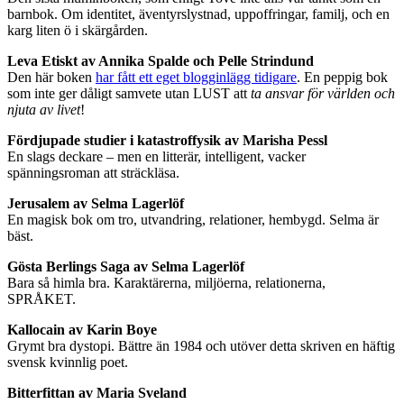
barnbok. Om identitet, äventyrslystnad, uppoffringar, familj, och en
karg liten ö i skärgården.
Leva Etiskt av Annika Spalde och Pelle Strindund
Den här boken
har fått ett eget blogginlägg tidigare
. En peppig bok
som inte ger dåligt samvete utan LUST att
ta ansvar för världen och
njuta av livet
!
Fördjupade studier i katastroffysik av Marisha Pessl
En slags deckare – men en litterär, intelligent, vacker
spänningsroman att sträckläsa.
Jerusalem av Selma Lagerlöf
En magisk bok om tro, utvandring, relationer, hembygd. Selma är
bäst.
Gösta Berlings Saga av Selma Lagerlöf
Bara så himla bra. Karaktärerna, miljöerna, relationerna,
SPRÅKET.
Kallocain av Karin Boye
Grymt bra dystopi. Bättre än 1984 och utöver detta skriven en häftig
svensk kvinnlig poet.
Bitterfittan av Maria Sveland