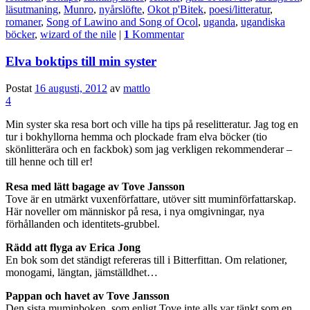
läsutmaning
,
Munro
,
nyårslöfte
,
Okot p'Bitek
,
poesi/litteratur
,
romaner
,
Song of Lawino and Song of Ocol
,
uganda
,
ugandiska
böcker
,
wizard of the nile
|
1
Kommentar
Elva boktips till min syster
Postat
16 augusti, 2012
av
mattlo
4
Min syster ska resa bort och ville ha tips på reselitteratur. Jag tog en
tur i bokhyllorna hemma och plockade fram elva böcker (tio
skönlitterära och en fackbok) som jag verkligen rekommenderar –
till henne och till er!
Resa med lätt bagage av
Tove Jansson
Tove är en utmärkt vuxenförfattare, utöver sitt muminförfattarskap.
Här noveller om människor på resa, i nya omgivningar, nya
förhållanden och identitets-grubbel.
Rädd att flyga av
Erica
Jong
En bok som det ständigt refereras till i Bitterfittan. Om relationer,
monogami, längtan, jämställdhet…
Pappan och havet av Tove Jansson
Den sista muminboken, som enligt Tove inte alls var tänkt som en