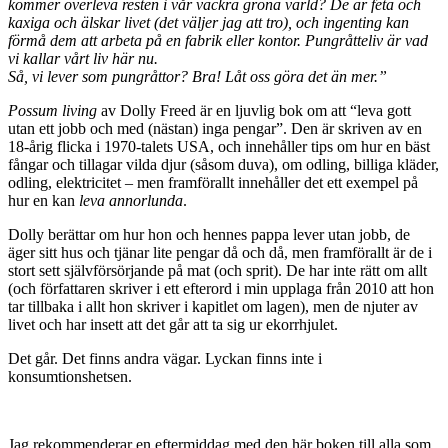
kommer överleva resten i vår vackra gröna värld? De är feta och
kaxiga och älskar livet (det väljer jag att tro), och ingenting kan
förmå dem att arbeta på en fabrik eller kontor. Pungråtteliv är vad
vi kallar vårt liv här nu.
Så, vi lever som pungråttor? Bra! Låt oss göra det än mer.”
Possum living
av Dolly Freed är en ljuvlig bok om att “leva gott
utan ett jobb och med (nästan) inga pengar”. Den är skriven av en
18-årig flicka i 1970-talets USA, och innehåller tips om hur en bäst
fångar och tillagar vilda djur (såsom duva), om odling, billiga kläder,
odling, elektricitet – men framförallt innehåller det ett exempel på
hur en kan
leva annorlunda
.
Dolly berättar om hur hon och hennes pappa lever utan jobb, de
äger sitt hus och tjänar lite pengar då och då, men framförallt är de i
stort sett självförsörjande på mat (och sprit). De har inte rätt om allt
(och författaren skriver i ett efterord i min upplaga från 2010 att hon
tar tillbaka i allt hon skriver i kapitlet om lagen), men de njuter av
livet och har insett att det går att ta sig ur ekorrhjulet.
Det går. Det finns andra vägar. Lyckan finns inte i
konsumtionshetsen.
Jag rekommenderar en eftermiddag med den här boken till alla som