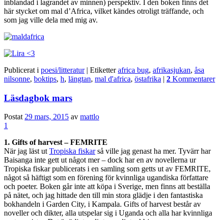
inblandad i lagrandet av minnen) perspektiv. I den boken finns det
här stycket om mal d’Africa, vilket kändes otroligt träffande, och
som jag ville dela med mig av.
Publicerat i
poesi/litteratur
|
Etiketter
africa bug
,
afrikasjukan
,
åsa
nilsonne
,
boktips
,
h
,
längtan
,
mal d'africa
,
östafrika
|
2
Kommentarer
Läsdagbok mars
Postat
29 mars, 2015
av
mattlo
1
1. Gifts of harvest – FEMRITE
När jag läst ut
Tropiska fiskar
så ville jag genast ha mer. Tyvärr har
Baisanga inte gett ut något mer – dock har en av novellerna ur
Tropiska fiskar publicerats i en samling som getts ut av FEMRITE,
något så häftigt som en förening för kvinnliga ugandiska författare
och poeter. Boken går inte att köpa i Sverige, men finns att beställa
på nätet, och jag hittade den till min stora glädje i den fantastiska
bokhandeln i Garden City, i Kampala. Gifts of harvest består av
noveller och dikter, alla utspelar sig i Uganda och alla har kvinnliga