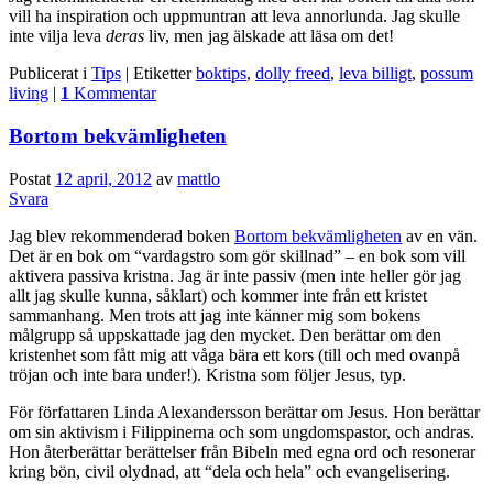
vill ha inspiration och uppmuntran att leva annorlunda. Jag skulle
inte vilja leva
deras
liv, men jag älskade att läsa om det!
Publicerat i
Tips
|
Etiketter
boktips
,
dolly freed
,
leva billigt
,
possum
living
|
1
Kommentar
Bortom bekvämligheten
Postat
12 april, 2012
av
mattlo
Svara
Jag blev rekommenderad boken
Bortom bekvämligheten
av en vän.
Det är en bok om “vardagstro som gör skillnad” – en bok som vill
aktivera passiva kristna. Jag är inte passiv (men inte heller gör jag
allt jag skulle kunna, såklart) och kommer inte från ett kristet
sammanhang. Men trots att jag inte känner mig som bokens
målgrupp så uppskattade jag den mycket. Den berättar om den
kristenhet som fått mig att våga bära ett kors (till och med ovanpå
tröjan och inte bara under!). Kristna som följer Jesus, typ.
För författaren Linda Alexandersson berättar om Jesus. Hon berättar
om sin aktivism i Filippinerna och som ungdomspastor, och andras.
Hon återberättar berättelser från Bibeln med egna ord och resonerar
kring bön, civil olydnad, att “dela och hela” och evangelisering.