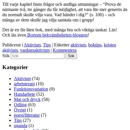
Till varje kapitel finns frågor och andliga utmaningar – “Prova de
närmaste två, tre gånger du får möjlighet, att vara lite mer generös än
du normalt skulle vilja vara. Vad händer i dig?” (s. 100) – och
många av dem skulle jag vilja samtala om i grupp!
Det är en fin liten bok, med många bra och viktiga tankar. Läs!
Och läs även
Bortom bekvämligheten-bloggen
!
Publicerat i
Aktivism
,
Tips
|
Etiketter
aktivism
,
boktips
,
kristen
aktivism
,
vardagsaktivism
|
Kommentera
Sök
Kategorier
Aktivism
(74)
arbetsterapi
(10)
Funktionsvariation
(9)
Handarbete
(52)
Mat och dryck
(58)
Odling
(63)
Övrigt
(1)
poesi/litteratur
(7)
Tips
(27)
uganda
(1)