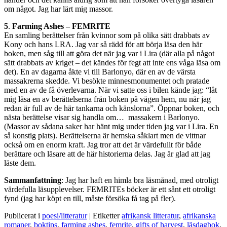
om något. Jag har lärt mig massor.
5
.
Farming Ashes – FEMRITE
En samling berättelser från kvinnor som på olika sätt drabbats av
Kony och hans LRA. Jag var så rädd för att börja läsa den här
boken, men såg till att göra det när jag var i Lira (där alla på något
sätt drabbats av kriget – det kändes för fegt att inte ens våga läsa om
det). En av dagarna åkte vi till Barlonyo, där en av de värsta
massakrerna skedde. Vi besökte minnesmonumentet och pratade
med en av de få överlevarna. När vi satte oss i bilen kände jag: “låt
mig läsa en av berättelserna från boken på vägen hem, nu när jag
redan är full av de här tankarna och känslorna”. Öppnar boken, och
nästa berättelse visar sig handla om… massakern i Barlonyo.
(Massor av sådana saker har hänt mig under tiden jag var i Lira. En
så konstig plats). Berättelserna är hemska såklart men de vittnar
också om en enorm kraft. Jag tror att det är värdefullt för både
berättare och läsare att de här historierna delas. Jag är glad att jag
läste dem.
Sammanfattning
: Jag har haft en himla bra läsmånad, med otroligt
värdefulla läsupplevelser. FEMRITEs böcker är ett sånt ett otroligt
fynd (jag har köpt en till, måste försöka få tag på fler).
Publicerat i
poesi/litteratur
|
Etiketter
afrikansk litteratur
,
afrikanska
romaner
,
boktips
,
farming ashes
,
femrite
,
gifts of harvest
,
läsdagbok
,