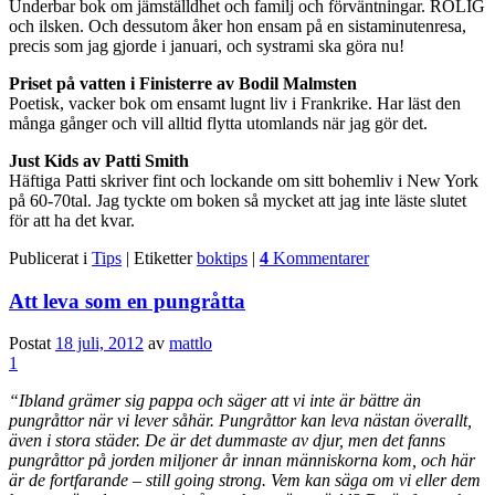
Underbar bok om jämställdhet och familj och förväntningar. ROLIG
och ilsken. Och dessutom åker hon ensam på en sistaminutenresa,
precis som jag gjorde i januari, och systrami ska göra nu!
Priset på vatten i Finisterre av Bodil Malmsten
Poetisk, vacker bok om ensamt lugnt liv i Frankrike. Har läst den
många gånger och vill alltid flytta utomlands när jag gör det.
Just Kids av Patti Smith
Häftiga Patti skriver fint och lockande om sitt bohemliv i New York
på 60-70tal. Jag tyckte om boken så mycket att jag inte läste slutet
för att ha det kvar.
Publicerat i
Tips
|
Etiketter
boktips
|
4
Kommentarer
Att leva som en pungråtta
Postat
18 juli, 2012
av
mattlo
1
“Ibland grämer sig pappa och säger att vi inte är bättre än
pungråttor när vi lever såhär. Pu
ngråttor kan leva nästan överallt,
även i stora städer. De är det dummaste av djur, men det fanns
pungråttor på jorden miljoner år innan människorna kom, och här
är de fortfarande – still going strong. Vem kan säga om vi eller dem